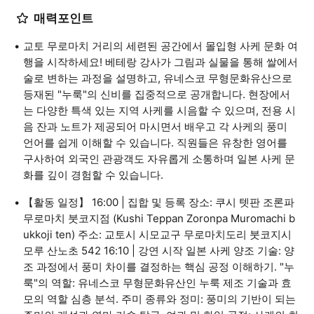
매력포인트
교토 무로마치 거리의 세련된 공간에서 몰입형 사케 문화 여
행을 시작하세요! 베테랑 강사가 그림과 실물을 통해 쌀에서
술로 변하는 과정을 설명하고, 유네스코 무형문화유산으로
등재된 "누룩"의 신비를 집중적으로 공개합니다. 현장에서
는 다양한 특색 있는 지역 사케를 시음할 수 있으며, 전용 시
음 잔과 노트가 제공되어 마시면서 배우고 각 사케의 풍미
언어를 쉽게 이해할 수 있습니다. 직원들은 유창한 영어를
구사하여 외국인 관광객도 자유롭게 소통하며 일본 사케 문
화를 깊이 경험할 수 있습니다.
【활동 일정】 16:00 | 집합 및 등록 장소: 쿠시 텟판 조론파
무로마치 붓코지점 (Kushi Teppan Zoronpa Muromachi b
ukkoji ten) 주소: 교토시 시모교구 무로마치도리 붓코지시
모루 산노초 542 16:10 | 강연 시작 일본 사케 양조 기술: 양
조 과정에서 풍미 차이를 결정하는 핵심 공정 이해하기. "누
룩"의 역할: 유네스코 무형문화유산인 누룩 제조 기술과 효
모의 역할 심층 분석. 주미 종류와 정미: 풍미의 기반이 되는