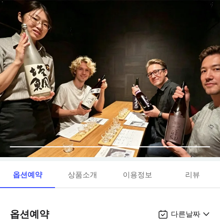
옵션예약
상품소개
이용정보
리뷰
옵션예약
다른날짜