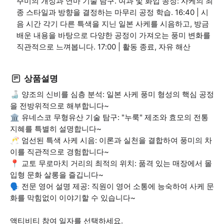
주미의 개성과 연마 기술 탐구. 여과 및 화입 공정: 사케의 최
종 스타일과 방향을 결정하는 마무리 공정 학습. 16:40 | 시
음 시간 각기 다른 특색을 지닌 일본 사케를 시음하고, 방금
배운 내용을 바탕으로 다양한 공정이 가져오는 풍미 변화를
직관적으로 느껴봅니다. 17:00 | 활동 종료, 자유 해산
상품설명
🍶 양조의 신비를 심층 분석: 일본 사케 풍미 형성의 핵심 공정
을 전방위적으로 해부합니다~
🏛️ 유네스코 무형유산 기술 탐구: "누룩" 제조와 효모의 전통
지혜를 특별히 설명합니다~
🥂 엄선된 특색 사케 시음: 이론과 실천을 결합하여 풍미의 차
이를 직관적으로 경험합니다~
📍 교토 무로마치 거리의 최적의 위치: 품격 있는 매장에서 몰
입형 문화 살롱을 즐깁니다~
🗣️ 전문 영어 설명 제공: 직원이 영어 소통에 능숙하여 사케 문
화를 막힘없이 이야기할 수 있습니다~
액티비티 참여 일자를 선택하세요.