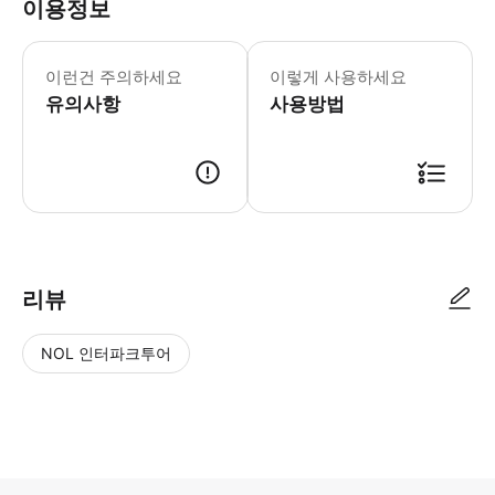
이용정보
▶ 꼭 알아두세요 * 버스에 수하물과 
이런건 주의하세요
이렇게 사용하세요
유의사항
사용방법
▶ 사용방법 * 예정된 출발 시간 최소 15분 전에 도착해야 합니다 * 집
리뷰
NOL 인터파크투어
NOL
별
사
에서
점
진/
작성
높
동
된
은
영
리뷰