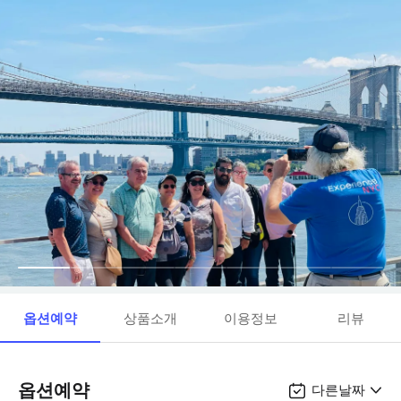
옵션예약
상품소개
이용정보
리뷰
옵션예약
다른날짜