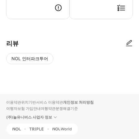
리뷰
NOL 인터파크투어
NOL
별
사
에서
점
진/
작성
높
동
된
은
영
리뷰
순
상
이용약관
위치기반서비스 이용약관
개인정보 처리방침
입니
여행자보험 가입안내
여행약관
분쟁해결기준
다.
(주)놀유니버스 사업자 정보
별
사
NOL
Triple
Interpark Global
점
진/