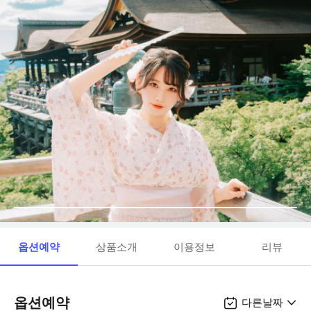
옵션예약
상품소개
이용정보
리뷰
옵션예약
다른날짜