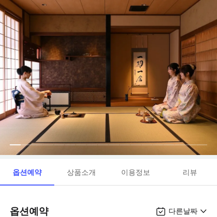
옵션예약
상품소개
이용정보
리뷰
옵션예약
다른날짜