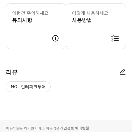
구매 후 전송되는 바우처 내 링크를 클
이런건 주의하세요
이렇게 사용하세요
유의사항
사용방법
집합 장소까지의 왕복 교통비는 고객 부담입니다. 예약 시간에 늦으실 경우
리뷰
NOL 인터파크투어
NOL
별
사
에서
점
진/
작성
높
동
된
은
영
리뷰
순
상
이용약관
위치기반서비스 이용약관
개인정보 처리방침
입니