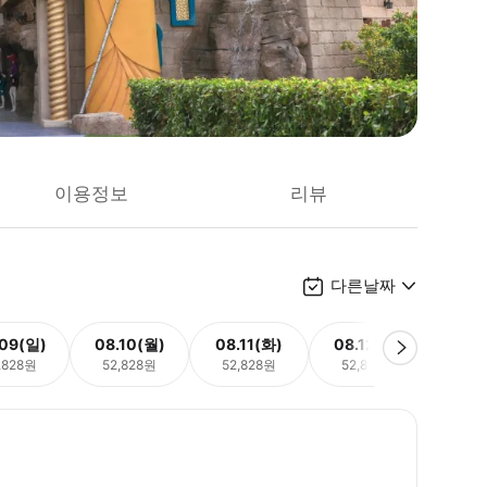
이용정보
리뷰
다른날짜
.09(일)
08.10(월)
08.11(화)
08.12(수)
08.
,828원
52,828원
52,828원
52,828원
52,