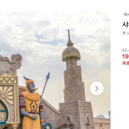
즉
샤
65
19
최