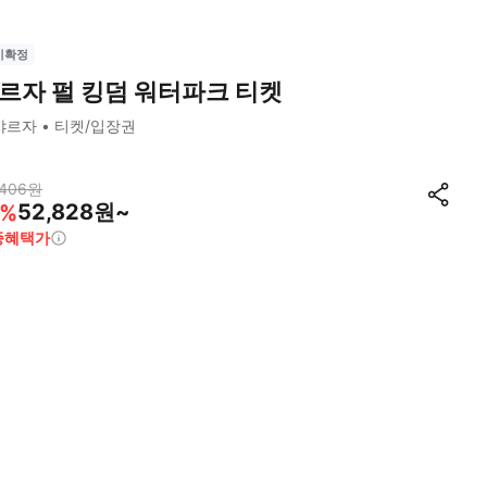
시확정
르자 펄 킹덤 워터파크 티켓
샤르자
티켓/입장권
,406
원
52,828원~
%
종혜택가