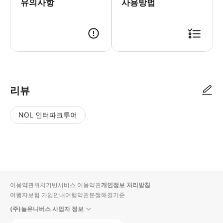
유의사항
사용방법
* 18:00시 이후 예약 접수한 건은 다음날 오전에 예약을 확정할 수 있습
리뷰
NOL 인터파크투어
NOL
별
사
에서
점
진/
작성
높
동
된
은
영
리뷰
순
상
이용약관
위치기반서비스 이용약관
개인정보 처리방침
입니
여행자보험 가입안내
여행약관
분쟁해결기준
다.
(주)놀유니버스 사업자 정보