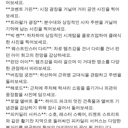
어보세요.
**코벤트 가든**: 시장 광장을 거닐며 거리 공연 사진을 찍어
보세요.
**트라팔가 광장**: 분수대와 상징적인 사자 주변을 거닐며
기억에 남는 사진을 찍어보세요.
**빅 벤**: 하차하여 상징적인 시계탑을 클로즈업하여 클래식
한 사진을 찍어보세요.
** 웨스트민스터 다리**: 차로 템즈강을 건너 다리를 건너 런
던 아이 최고의 전망을 감상하세요.
**런던 아이**: 템즈강을 따라 걸으며 이 거대한 명소를 다양
한 관점에서 바라보세요.
**버킹엄 궁전**: 하선하여 근위병 교대식을 관람하고 주변을
둘러보세요.
**해로드**: 근처에 주차해 럭셔리 쇼핑을 즐기거나 외관의
웅장함을 사진에 담으세요.
**로열 앨버트 홀**: 하이드 파크의 멋진 건축물과 앨버트 기
념관을 감상하기 위해 잠시 걸어서 둘러보세요.
**피카딜리 서커스**: 소호, 레스터 스퀘어, 리젠트 스트리트
와 같은 활기찬 지역으로 둘러싸인 피카딜리 서커스는 다양한
볼거리를 제공하며 투어의 마지막이자 끝이 될 것입니다.