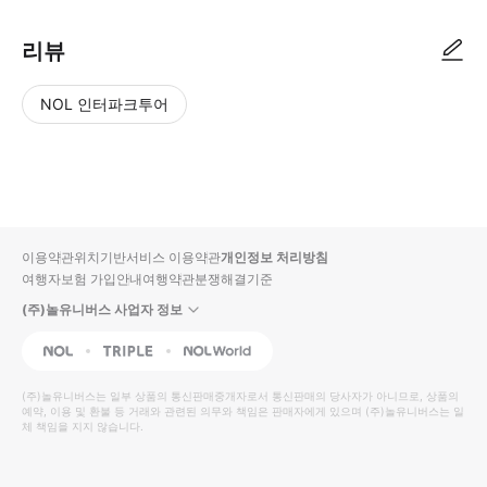
리뷰
NOL 인터파크투어
NOL
별
사
에서
점
진/
작성
높
동
된
은
영
리뷰
순
상
이용약관
위치기반서비스 이용약관
개인정보 처리방침
입니
여행자보험 가입안내
여행약관
분쟁해결기준
다.
(주)놀유니버스 사업자 정보
별
사
NOL
Triple
Interpark Global
점
진/
높
동
(주)놀유니버스
는 일부 상품의 통신판매중개자로서 통신판매의 당사자가 아니므로, 상품의
예약, 이용 및 환불 등 거래와 관련된 의무와 책임은 판매자에게 있으며
은
영
(주)놀유니버스
는 일
체 책임을 지지 않습니다.
순
상