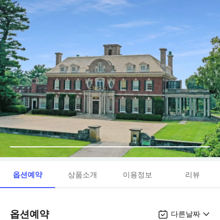
옵션예약
상품소개
이용정보
리뷰
옵션예약
다른날짜