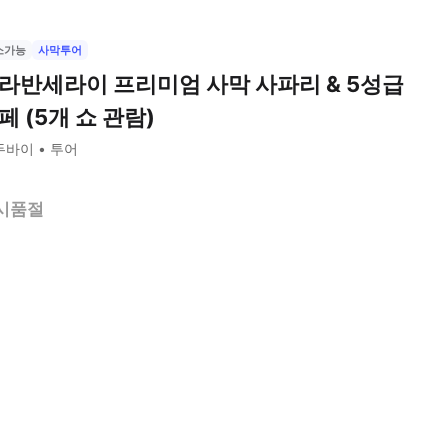
소가능
사막투어
라반세라이 프리미엄 사막 사파리 & 5성급
페 (5개 쇼 관람)
두바이
투어
시품절