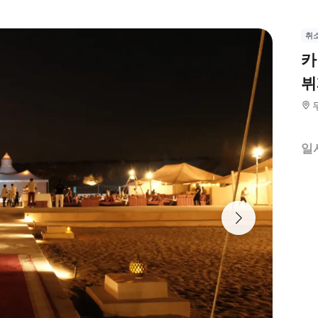
취
카
뷔
일