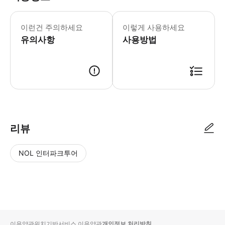
- 1~3인승 세단 표준, 차량당 최대 2
이런건 주의하세요
이렇게 사용하세요
유의사항
사용방법
● 예약접수 후 확정이 되면 이용가능합니다. ● 바우처에 안내된 사용 방법
리뷰
NOL 인터파크투어
NOL
별
사
에서
점
진/
작성
높
동
된
은
영
리뷰
순
상
이용약관
위치기반서비스 이용약관
개인정보 처리방침