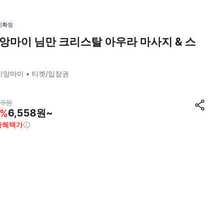
시확정
앙마이 님만 크리스탈 아우라 마사지 & 스
치앙마이
티켓/입장권
19
원
6,558원~
%
종혜택가