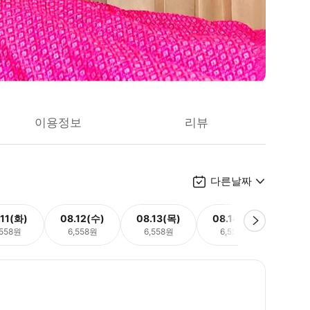
이용정보
리뷰
다른날짜
.11(화)
08.12(수)
08.13(목)
08.14(금)
08.
,558원
6,558원
6,558원
6,558원
6,