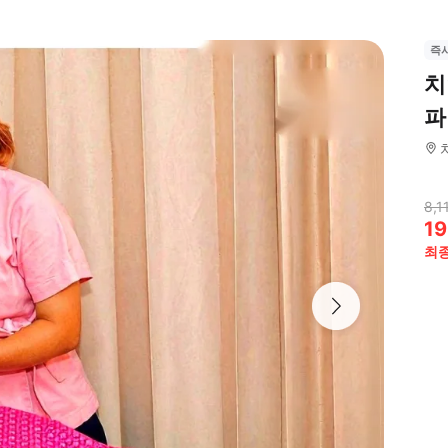
즉
치
파
8,1
19
최