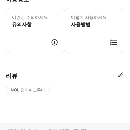
* 소요시간 : 240분 (옵션에 따라 소
이런건 주의하세요
이렇게 사용하세요
유의사항
사용방법
● 예약접수 후 확정이 되면 이용가능합니다. ● 바우처에 안내된 사용 방법
리뷰
NOL 인터파크투어
NOL
별
사
에서
점
진/
작성
높
동
된
은
영
리뷰