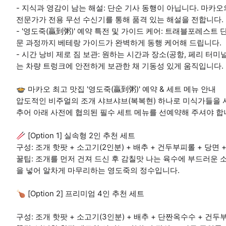
- 지식과 영감이 남는 해설: 단순 기사 동행이 아닙니다. 마카
전문가가 전용 무선 수신기를 통해 품격 있는 해설을 전합니다.
- '영도죽(贏到粥)' 예약 특전 및 가이드 케어: 트래블포레스트
문 과정까지 베테랑 가이드가 완벽하게 동행 케어해 드립니다.
- 시간 낭비 제로 짐 보관: 원하는 시간과 장소(공항, 페리 터미
는 차량 트렁크에 안전하게 보관한 채 기동성 있게 움직입니다.
🍲 마카오 최고 맛집 '영도죽(贏到粥)' 예약 & 세트 메뉴 안내
압도적인 비주얼의 조개 샤브샤브(복복현) 하나로 미식가들을 
추어 아래 사전에 협의된 필수 세트 메뉴를 선예약해 주셔야 합
🥢 [Option 1] 실속형 2인 추천 세트
구성: 조개 핫팟 + 소고기(2인분) + 배추 + 건두부피롤 + 당면
꿀팁: 조개를 먼저 건져 드신 후 감칠맛 나는 육수에 부드러운 
을 넣어 알차게 마무리하는 영도죽의 정수입니다.
🍗 [Option 2] 프리미엄 4인 추천 세트
구성: 조개 핫팟 + 소고기(3인분) + 배추 + 단짠옥수수 + 건두