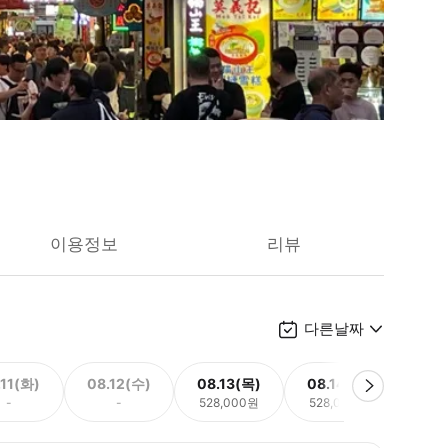
이용정보
리뷰
다른날짜
.11(화)
08.12(수)
08.13(목)
08.14(금)
08.
-
-
528,000원
528,000원
528