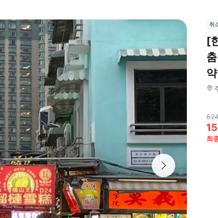
취
[
춤
약
62
15
최