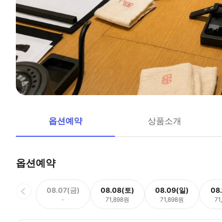
옵션예약
상품소개
옵션예약
08.07(금)
08.08(토)
08.09(일)
08
-
71,898원
71,898원
71