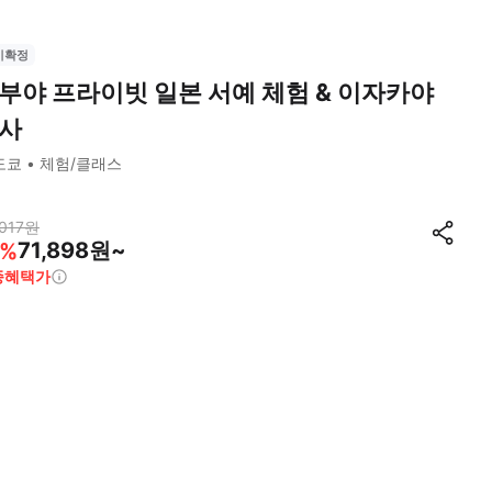
시확정
부야 프라이빗 일본 서예 체험 & 이자카야
사
도쿄
체험/클래스
017
원
71,898원~
%
종혜택가