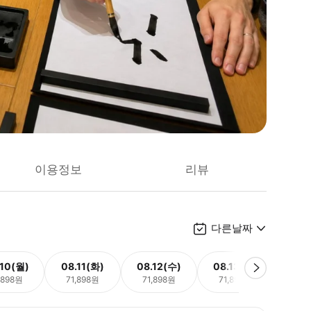
이용정보
리뷰
다른날짜
.10(월)
08.11(화)
08.12(수)
08.13(목)
08.
,898원
71,898원
71,898원
71,898원
71,