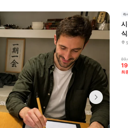
즉
시
식
89,
19
최