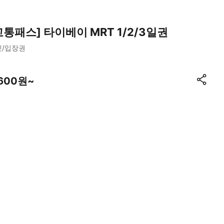
교통패스] 타이베이 MRT 1/2/3일권
켓/입장권
,600원~