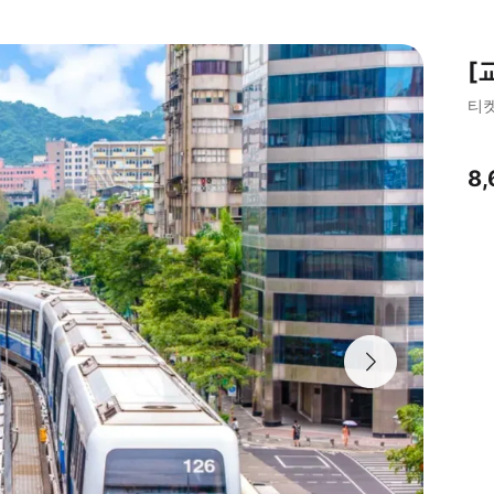
[
티
8