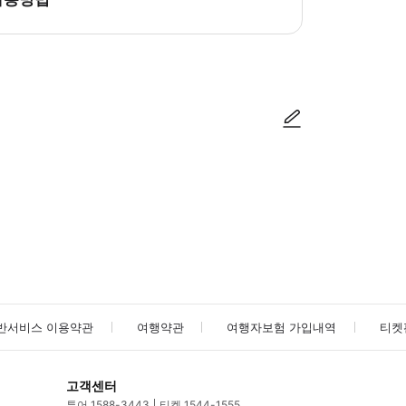
방법을 확인한 후 이용해 주시기 바랍니다. ● 48시간 이내에 바우처를 받지 
사진/동영상
사진/동영상
반서비스 이용약관
여행약관
여행자보험 가입내역
티켓
고객센터
투어 1588-3443
티켓 1544-1555