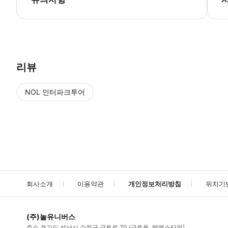
● 예약접수 후 확정이 되면 이용가능합니다. ● 바우처에 안내된 사용 
리뷰
NOL 인터파크투어
NOL
에서 작성된 리뷰 입니다.
별점 높은순
별점 높은순
회사소개
이용약관
개인정보처리방침
위치기
(주)놀유니버스
주소
경기도 성남시 수정구 금토로 70 (금토동, 텐엑스타워)