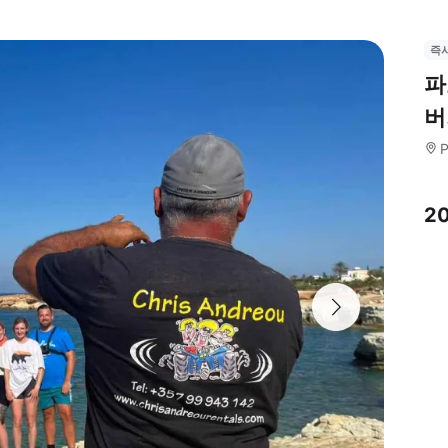
즉
파
버
P
2