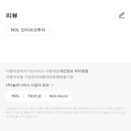
리뷰
NOL 인터파크투어
NOL
별
사
에서
점
진/
작성
높
동
된
은
영
리뷰
순
상
이용약관
위치기반서비스 이용약관
개인정보 처리방침
입니
여행자보험 가입안내
여행약관
분쟁해결기준
다.
(주)놀유니버스 사업자 정보
별
사
NOL
Triple
Interpark Global
점
진/
높
동
(주)놀유니버스
는 일부 상품의 통신판매중개자로서 통신판매의 당사자가 아니므로, 상품의
예약, 이용 및 환불 등 거래와 관련된 의무와 책임은 판매자에게 있으며
은
영
(주)놀유니버스
는 일
체 책임을 지지 않습니다.
순
상