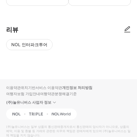
예약 신청 후, 담당자가 확인하여 예약 진행을 합니다. 담당자가 예약 진행 
리뷰
NOL 인터파크투어
NOL
별
사
에서
점
진/
작성
높
동
된
은
영
리뷰
순
상
이용약관
위치기반서비스 이용약관
개인정보 처리방침
입니
여행자보험 가입안내
여행약관
분쟁해결기준
다.
(주)놀유니버스 사업자 정보
별
사
NOL
Triple
Interpark Global
점
진/
높
동
(주)놀유니버스
는 일부 상품의 통신판매중개자로서 통신판매의 당사자가 아니므로, 상품의
예약, 이용 및 환불 등 거래와 관련된 의무와 책임은 판매자에게 있으며
은
영
(주)놀유니버스
는 일
체 책임을 지지 않습니다.