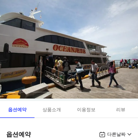
옵션예약
상품소개
이용정보
리뷰
옵션예약
다른날짜