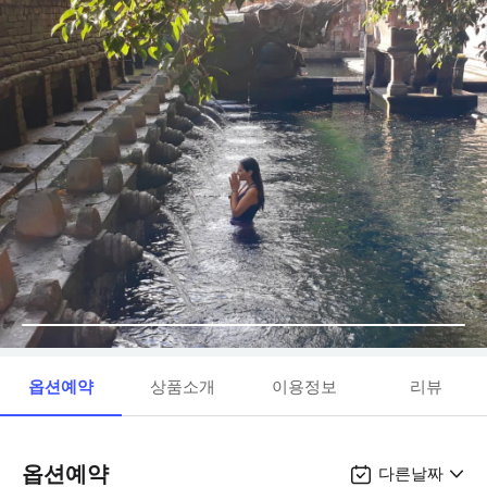
옵션예약
상품소개
이용정보
리뷰
옵션예약
다른날짜