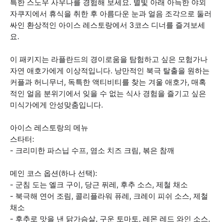
특한 스노우 사우나를 경험해 보세요. 별빛 아래 아늑한 야외
자쿠지에서 휴식을 취한 후 아름다운 눈과 얼음 조각으로 둘러
싸인 환상적인 아이스 레스토랑에서 3코스 디너를 즐겨보세
요.
이 패키지는 라플란드의 경이로움을 탐험하고 싶은 모험가나
자연 애호가에게 이상적입니다. 낭만적인 북극 탈출을 원하는
커플과 허니무너, 독특한 액티비티를 찾는 겨울 애호가, 매혹
적인 얼음 분위기에서 잊을 수 없는 식사 경험을 즐기고 싶은
미식가에게 안성맞춤입니다.
아이스 레스토랑의 메뉴
스타터:
- 크리미한 파스닙 수프, 염소 치즈 크림, 볶은 참깨
메인 코스 옵션(하나 선택):
- 군침 도는 엘크 구이, 당근 퓌레, 후추 소스, 제철 채소
- 북극해 연어 조림, 콜리플라워 퓨레, 크레이 피쉬 소스, 제철
채소
- 후추로 맛을 낸 닭가슴살, 구운 토마토, 레몬 레드 와인 소스,