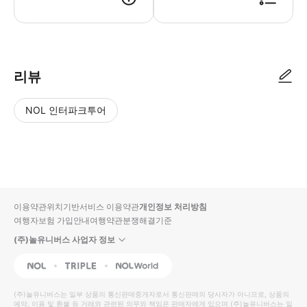
● 예약접수 후 확정이 되면 이용가능합니다. ● 바우처에 안내된 사용 방법
리뷰
NOL 인터파크투어
NOL
별
사
에서
점
진/
작성
높
동
된
은
영
리뷰
순
상
이용약관
위치기반서비스 이용약관
개인정보 처리방침
입니
여행자보험 가입안내
여행약관
분쟁해결기준
다.
(주)놀유니버스 사업자 정보
별
사
NOL
Triple
Interpark Global
점
진/
높
동
(주)놀유니버스
는 일부 상품의 통신판매중개자로서 통신판매의 당사자가 아니므로, 상품의
예약, 이용 및 환불 등 거래와 관련된 의무와 책임은 판매자에게 있으며
은
영
(주)놀유니버스
는 일