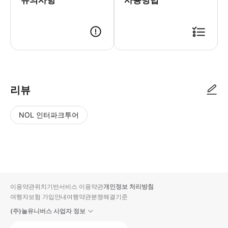
유의사항
사용방법
[Tokyo Subway Ticket & 스카이라이너 편도 승차권] 승차권으로 교
리뷰
NOL 인터파크투어
NOL
별
사
에서
점
진/
작성
높
동
된
은
영
리뷰
순
상
이용약관
위치기반서비스 이용약관
개인정보 처리방침
입니
여행자보험 가입안내
여행약관
분쟁해결기준
다.
(주)놀유니버스 사업자 정보
별
사