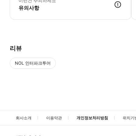
이런건 주의하세요
유의사항
● 예약접수 후 확정이 되면 이용가능합니다. ● 바우처에 안내된 사용 
리뷰
NOL 인터파크투어
NOL
에서 작성된 리뷰 입니다.
별점 높은순
별점 높은순
회사소개
이용약관
개인정보처리방침
위치기