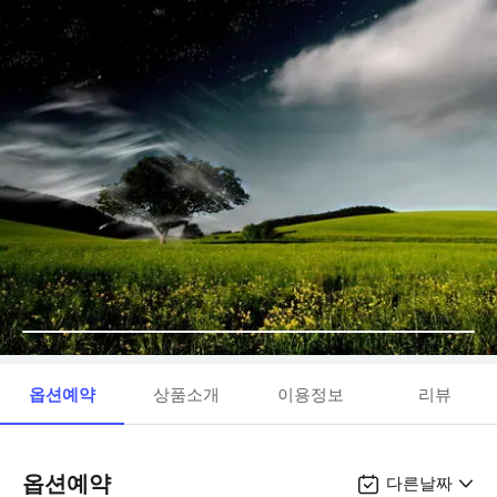
옵션예약
상품소개
이용정보
리뷰
옵션예약
다른날짜