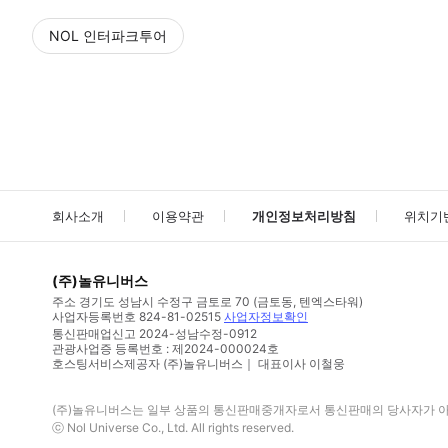
NOL 인터파크투어
NOL
에서 작성된 리뷰 입니다.
별점 높은순
별점 높은순
회사소개
이용약관
개인정보처리방침
위치기
(주)놀유니버스
주소
경기도 성남시 수정구 금토로 70 (금토동, 텐엑스타워)
사업자등록번호
824-81-02515
사업자정보확인
통신판매업신고
2024-성남수정-0912
관광사업증 등록번호 : 제2024-000024호
호스팅서비스제공자 (주)놀유니버스｜ 대표이사 이철웅
(주)놀유니버스
는 일부 상품의 통신판매중개자로서 통신판매의 당사자가 아니
ⓒ
Nol Universe Co
., Ltd. All rights reserved.