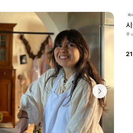
즉
시
2