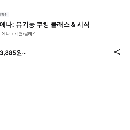
시확정
에나: 유기농 쿠킹 클래스 & 시식
시에나
체험/클래스
13,885원~