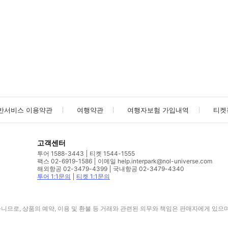
사진/동영상
사진/동영상
반서비스 이용약관
여행약관
여행자보험 가입내역
티켓
고객센터
투어 1588-3443
티켓 1544-1555
팩스 02-6919-1586
이메일 help.interpark@nol-universe.com
해외항공 02-3479-4399
국내항공 02-3479-4340
투어 1:1문의
티켓 1:1문의
므로, 상품의 예약, 이용 및 환불 등 거래와 관련된 의무와 책임은 판매자에게 있으