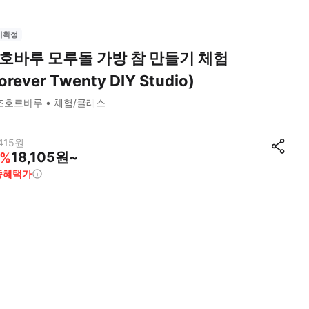
시확정
호바루 모루돌 가방 참 만들기 체험
orever Twenty DIY Studio)
조호르바루
체험/클래스
415
원
18,105원~
%
종혜택가