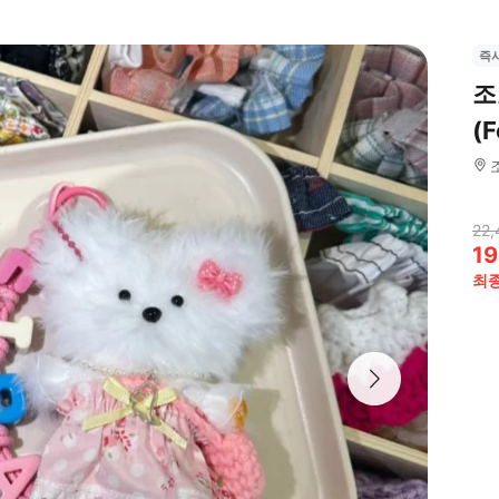
즉
조
(F
22,
19
최