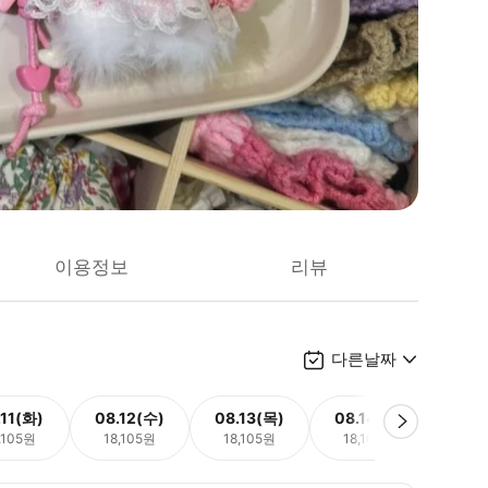
이용정보
리뷰
다른날짜
.11(화)
08.12(수)
08.13(목)
08.14(금)
08.
,105원
18,105원
18,105원
18,105원
18,