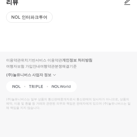
리뷰
NOL 인터파크투어
NOL
별
사
에서
점
진/
작성
높
동
된
은
영
리뷰
순
상
이용약관
위치기반서비스 이용약관
개인정보 처리방침
입니
여행자보험 가입안내
여행약관
분쟁해결기준
다.
(주)놀유니버스 사업자 정보
별
사
NOL
Triple
Interpark Global
점
진/
높
동
(주)놀유니버스
는 일부 상품의 통신판매중개자로서 통신판매의 당사자가 아니므로, 상품의
예약, 이용 및 환불 등 거래와 관련된 의무와 책임은 판매자에게 있으며
은
영
(주)놀유니버스
는 일
체 책임을 지지 않습니다.
순
상