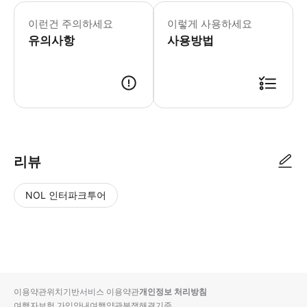
26/2/16~2/17 진과스 황금박물관
이런건 주의하세요
이렇게 사용하세요
유의사항
사용방법
리뷰
NOL 인터파크투어
NOL
별
사
에서
점
진/
작성
높
동
된
은
영
리뷰
순
상
이용약관
위치기반서비스 이용약관
개인정보 처리방침
입니
여행자보험 가입안내
여행약관
분쟁해결기준