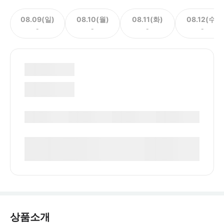
08.09(일)
08.10(월)
08.11(화)
08.12(수)
-
-
-
-
상품소개