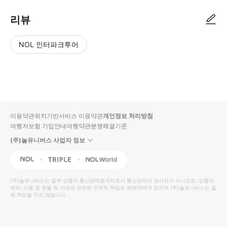
리뷰
NOL 인터파크투어
NOL
별
사
에서
점
진/
작성
높
동
된
은
영
리뷰
순
상
이용약관
위치기반서비스 이용약관
개인정보 처리방침
입니
여행자보험 가입안내
여행약관
분쟁해결기준
다.
(주)놀유니버스 사업자 정보
별
사
NOL
Triple
Interpark Global
점
진/
높
동
(주)놀유니버스
는 일부 상품의 통신판매중개자로서 통신판매의 당사자가 아니므로, 상품의
예약, 이용 및 환불 등 거래와 관련된 의무와 책임은 판매자에게 있으며
은
영
(주)놀유니버스
는 일
체 책임을 지지 않습니다.
순
상