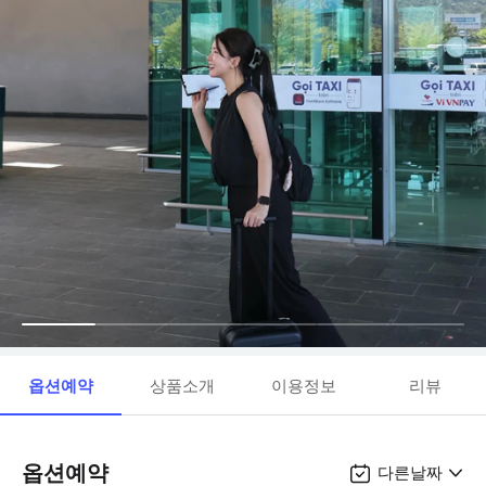
옵션예약
상품소개
이용정보
리뷰
옵션예약
다른날짜