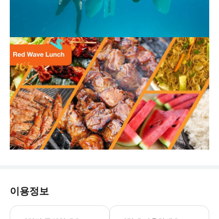
이용정보
- 준비물: * 수영복 * 여벌옷 * 자외선