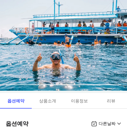
옵션예약
상품소개
이용정보
리뷰
옵션예약
다른날짜