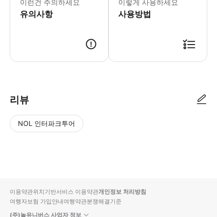
이런건 주의하세요
이렇게 사용하세요
유의사항
사용방법
리뷰
NOL 인터파크투어
NOL
별
사
에서
점
진/
작성
높
동
된
은
영
리뷰
순
상
이용약관
위치기반서비스 이용약관
개인정보 처리방침
입니
여행자보험 가입안내
여행약관
분쟁해결기준
다.
(주)놀유니버스 사업자 정보