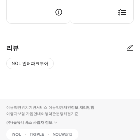
리뷰
NOL 인터파크투어
NOL
별
사
에서
점
진/
작성
높
동
된
은
영
리뷰
순
상
이용약관
위치기반서비스 이용약관
개인정보 처리방침
입니
여행자보험 가입안내
여행약관
분쟁해결기준
다.
(주)놀유니버스 사업자 정보
별
사
NOL
Triple
Interpark Global
점
진/