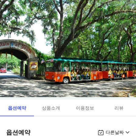
옵션예약
상품소개
이용정보
리뷰
옵션예약
다른날짜