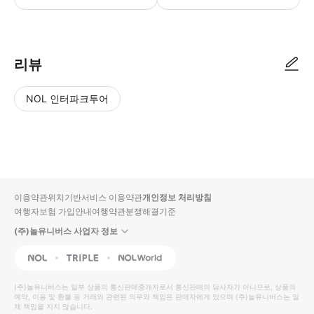
리뷰
NOL 인터파크투어
NOL
별
사
에서
점
진/
작성
높
동
된
은
영
리뷰
순
상
이용약관
위치기반서비스 이용약관
개인정보 처리방침
입니
여행자보험 가입안내
여행약관
분쟁해결기준
다.
(주)놀유니버스 사업자 정보
별
사
NOL
Triple
Interpark Global
점
진/
높
동
(주)놀유니버스
는 일부 상품의 통신판매중개자로서 통신판매의 당사자가 아니므로, 상품의
예약, 이용 및 환불 등 거래와 관련된 의무와 책임은 판매자에게 있으며
은
영
(주)놀유니버스
는 일
체 책임을 지지 않습니다.
순
상