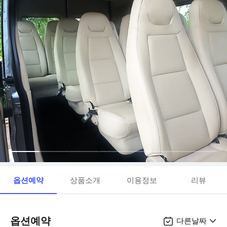
옵션예약
상품소개
이용정보
리뷰
옵션예약
다른날짜