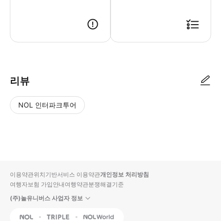
인쇄된 바우처 또는 모바일 바우처를 제시하세요.
리뷰
NOL 인터파크투어
NOL
별
사
에서
점
진/
작성
높
동
된
은
영
리뷰
순
상
이용약관
위치기반서비스 이용약관
개인정보 처리방침
입니
여행자보험 가입안내
여행약관
분쟁해결기준
다.
(주)놀유니버스 사업자 정보
별
사
NOL
Triple
Interpark Global