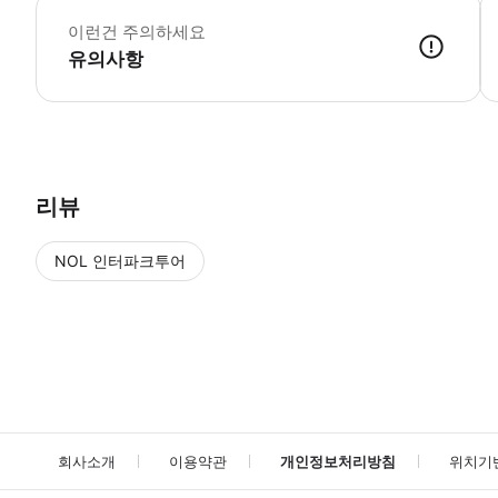
이런건 주의하세요
유의사항
● 예약접수 후 확정이 되면 이용가능합니다. ● 바우처에 안내된 사용 
리뷰
NOL 인터파크투어
NOL
에서 작성된 리뷰 입니다.
별점 높은순
별점 높은순
회사소개
이용약관
개인정보처리방침
위치기