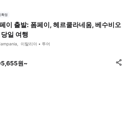
시확정
페이 출발: 폼페이, 헤르쿨라네움, 베수비오
 당일 여행
Campania
이탈리아
투어
05,655원~