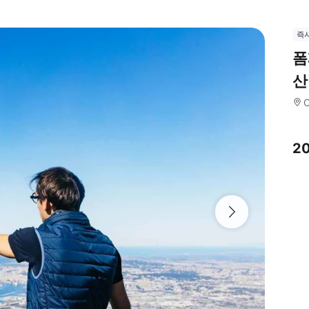
즉
폼
산
2