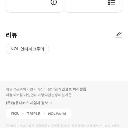
리뷰
NOL 인터파크투어
NOL
별
사
에서
점
진/
작성
높
동
된
은
영
리뷰
순
상
이용약관
위치기반서비스 이용약관
개인정보 처리방침
입니
여행자보험 가입안내
여행약관
분쟁해결기준
다.
(주)놀유니버스 사업자 정보
별
사
NOL
Triple
Interpark Global
점
진/
높
동
(주)놀유니버스
는 일부 상품의 통신판매중개자로서 통신판매의 당사자가 아니므로, 상품의