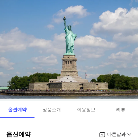
옵션예약
상품소개
이용정보
리뷰
옵션예약
다른날짜