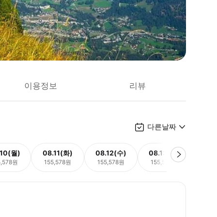
이용정보
리뷰
다른날짜
.10(월)
08.11(화)
08.12(수)
08.13(목)
08.
5,578원
155,578원
155,578원
155,578원
155