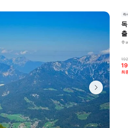
즉
독
출
192
19
최