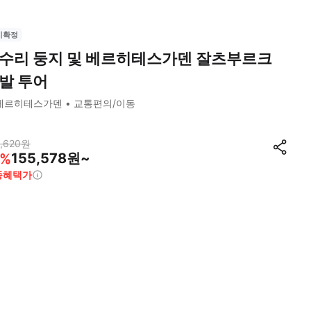
시확정
수리 둥지 및 베르히테스가덴 잘츠부르크
발 투어
베르히테스가덴
교통편의/이동
,620
원
155,578원~
%
종혜택가