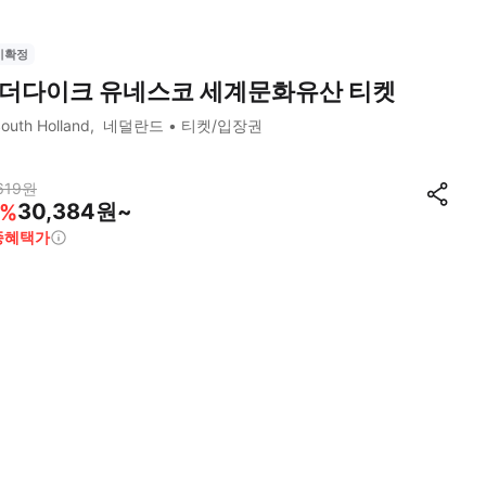
시확정
더다이크 유네스코 세계문화유산 티켓
outh Holland
네덜란드
티켓/입장권
619
원
30,384원~
%
종혜택가