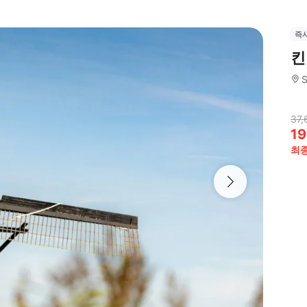
즉
킨
S
37,
19
최