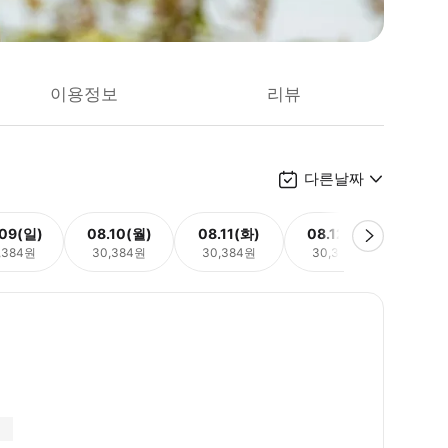
이용정보
리뷰
다른날짜
.09(일)
08.10(월)
08.11(화)
08.12(수)
08.
,384원
30,384원
30,384원
30,384원
30,