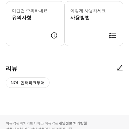
▶ 주의사항 - 🚩 클래스 최소 인원 
이런건 주의하세요
이렇게 사용하세요
유의사항
사용방법
리뷰
NOL 인터파크투어
NOL
별
사
에서
점
진/
작성
높
동
된
은
영
리뷰
순
상
이용약관
위치기반서비스 이용약관
개인정보 처리방침
입니
여행자보험 가입안내
여행약관
분쟁해결기준