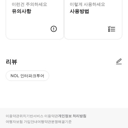
* 필리핀 최고의 사파리 파크인 세부 
이런건 주의하세요
이렇게 사용하세요
- Tip
유의사항
사용방법
리뷰
NOL 인터파크투어
NOL
별
사
에서
점
진/
작성
높
동
된
은
영
리뷰
순
상
이용약관
위치기반서비스 이용약관
개인정보 처리방침
입니
여행자보험 가입안내
여행약관
분쟁해결기준
다.