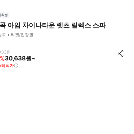
시확정
콕 아임 차이나타운 렛츠 릴렉스 스파
방콕
티켓/입장권
933
원
30,638원~
%
종혜택가