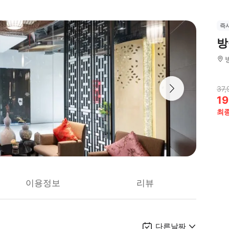
즉
방
37,
19
최
이용정보
리뷰
다른날짜