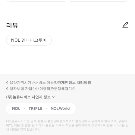
● 예약접수 후 확정이 되면 이용가능합니다. ● 바우처에 안내된 사용 방법
리뷰
NOL 인터파크투어
NOL
별
사
에서
점
진/
작성
높
동
된
은
영
리뷰
순
상
이용약관
위치기반서비스 이용약관
개인정보 처리방침
입니
여행자보험 가입안내
여행약관
분쟁해결기준
다.
(주)놀유니버스 사업자 정보
별
사
NOL
Triple
Interpark Global
점
진/
높
동
(주)놀유니버스
는 일부 상품의 통신판매중개자로서 통신판매의 당사자가 아니므로, 상품의
예약, 이용 및 환불 등 거래와 관련된 의무와 책임은 판매자에게 있으며
은
영
(주)놀유니버스
는 일
체 책임을 지지 않습니다.
순
상