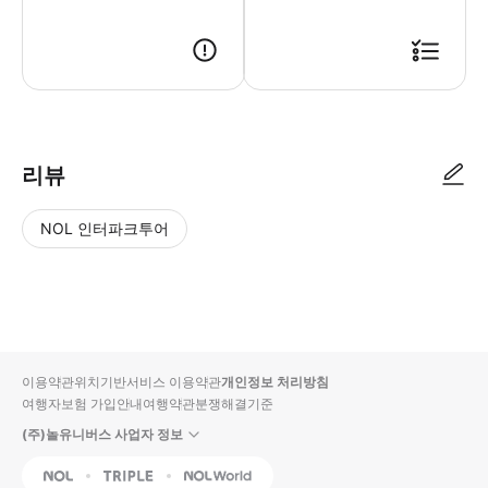
● 예약접수 후 확정이 되면 이용가능합니다. ● 바우처에 안내된 사용 방법
리뷰
NOL 인터파크투어
NOL
별
사
에서
점
진/
작성
높
동
된
은
영
리뷰
순
상
이용약관
위치기반서비스 이용약관
개인정보 처리방침
입니
여행자보험 가입안내
여행약관
분쟁해결기준
다.
(주)놀유니버스 사업자 정보
별
사
NOL
Triple
Interpark Global