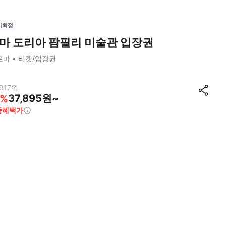
시확정
마 도리아 팜필리 미술관 입장권
로마
티켓/입장권
917
원
37,895원~
%
종혜택가