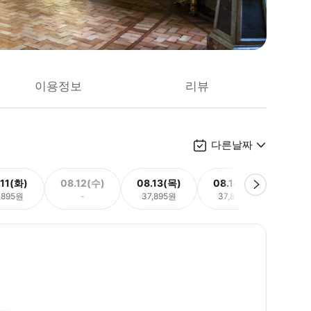
이용정보
리뷰
다른날짜
.11(화)
08.12(수)
08.13(목)
08.14(금)
08.
,895원
-
37,895원
37,895원