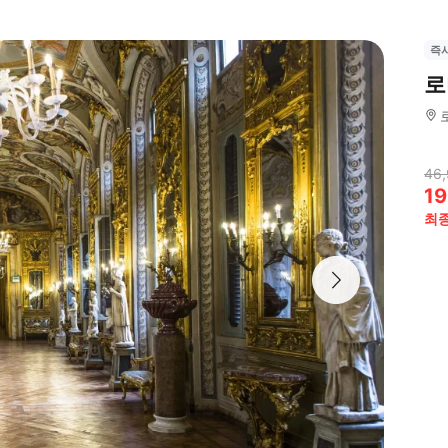
즉
로
46,
19
최