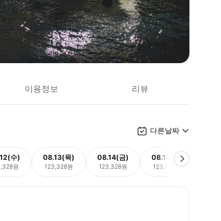
이용정보
리뷰
다른날짜
.12(수)
08.13(목)
08.14(금)
08.15(토)
08.
3,328원
123,328원
123,328원
123,328원
123