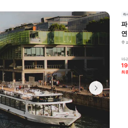
즉
파
연
152
19
최