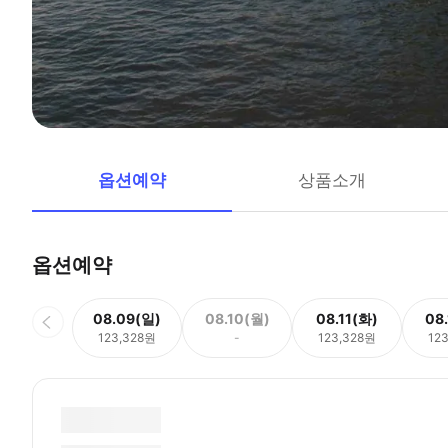
옵션예약
상품소개
옵션예약
08.09(일)
08.10(월)
08.11(화)
08
123,328원
-
123,328원
12