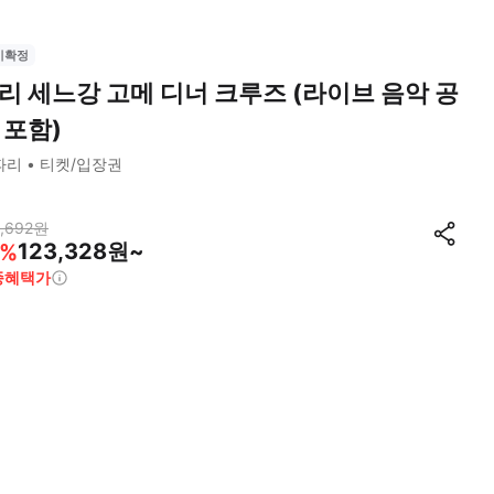
시확정
리 세느강 고메 디너 크루즈 (라이브 음악 공
 포함)
파리
티켓/입장권
,692
원
123,328원~
%
종혜택가