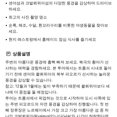
센야섬과 크발뢰위아섬의 다양한 풍경을 감상하며 드라이브
하세요.
최고의 사진 촬영 명소
순록, 해조, 수달, 흰꼬리수리를 비롯한 야생동물을 찾아보
세요.
현지 레스토랑에서 홈메이드 점심 식사를 즐기세요
상품설명
주변의 아름다운 풍경에 흠뻑 빠져 보세요. 북극의 황야가 선
사하는 매력을 경험하세요. 본 투어에서는 트롬쇠 시내로 돌아
가기 전에 센야와 콸뢰위아의 북부 피오르가 선사하는 놀라운
풍경을 감상할 수 있습니다.
참고: 12월과 1월에는 빛이 부족하기 때문에 콸뢰위아보다 세
냐에 더 중점을 둘 예정입니다.
투어는 트롬쇠에서 픽업하는 것으로 시작하여 도시 서쪽에 있
는 주변 피요르드의 자연 풍경을 감상하며 진행됩니다. 첫 번
째 정류장은 노르웨이에서 가장 크고 가장 아름다운 섬 중 하
나인 크발뢰위아(Kvaløya)입니다(날씨와 시간이 허락한다면,