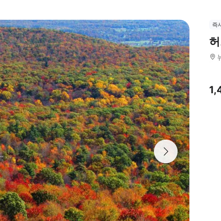
즉
허
1