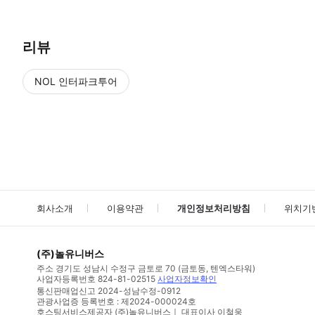
리뷰
NOL 인터파크투어
NOL
에서 작성된 리뷰 입니다.
별점 높은순
별점 높은순
회사소개
이용약관
개인정보처리방침
위치기
(주)놀유니버스
주소
경기도 성남시 수정구 금토로 70 (금토동, 텐엑스타워)
사업자등록번호
824-81-02515
사업자정보확인
통신판매업신고
2024-성남수정-0912
관광사업증 등록번호 : 제2024-000024호
호스팅서비스제공자 (주)놀유니버스｜ 대표이사 이철웅