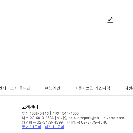
사진/동영상
사진/동영상
반서비스 이용약관
여행약관
여행자보험 가입내역
티켓
고객센터
투어 1588-3443
티켓 1544-1555
팩스 02-6919-1586
이메일 help.interpark@nol-universe.com
해외항공 02-3479-4399
국내항공 02-3479-4340
투어 1:1문의
티켓 1:1문의