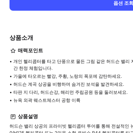
옵션 조
상품소개
매력포인트
개인 헬리콥터를 타고 단풍으로 물든 그림 같은 허드슨 밸리 
간 한정 체험입니다.
가을에 타오르는 빨강, 주황, 노랑의 폭포에 감탄하세요.
허드슨 계곡 상공을 비행하며 숨겨진 보석을 발견하세요.
타판 지 다리, 허드슨강, 해리먼 주립공원 등을 둘러보세요.
뉴욕 외곽 웨스트체스터 공항 이륙
상품설명
허드슨 밸리 상공의 프라이빗 헬리콥터 투어를 통해 전설적인 뉴
0/H125 헬리콥터 또는 2인용 소형 로빈슨 R44 헬리콥터를 