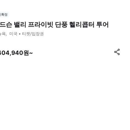
시확정
드슨 밸리 프라이빗 단풍 헬리콥터 투어
뉴욕
미국
티켓/입장권
,404,940원~