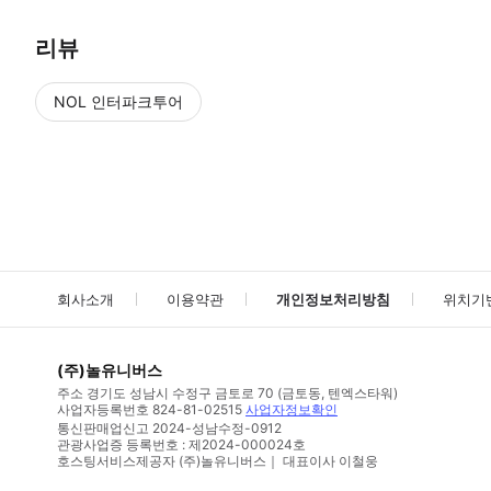
리뷰
NOL 인터파크투어
NOL
에서 작성된 리뷰 입니다.
별점 높은순
별점 높은순
회사소개
이용약관
개인정보처리방침
위치기
(주)놀유니버스
주소
경기도 성남시 수정구 금토로 70 (금토동, 텐엑스타워)
사업자등록번호
824-81-02515
사업자정보확인
통신판매업신고
2024-성남수정-0912
관광사업증 등록번호 : 제2024-000024호
호스팅서비스제공자 (주)놀유니버스｜ 대표이사 이철웅