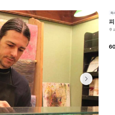
즉
피
6