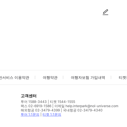
사진/동영상
사진/동영상
반서비스 이용약관
여행약관
여행자보험 가입내역
티켓
고객센터
투어 1588-3443
티켓 1544-1555
팩스 02-6919-1586
이메일 help.interpark@nol-universe.com
해외항공 02-3479-4399
국내항공 02-3479-4340
투어 1:1문의
티켓 1:1문의