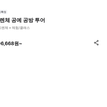
시확정
렌체 공예 공방 투어
피렌체
체험/클래스
06,668원~