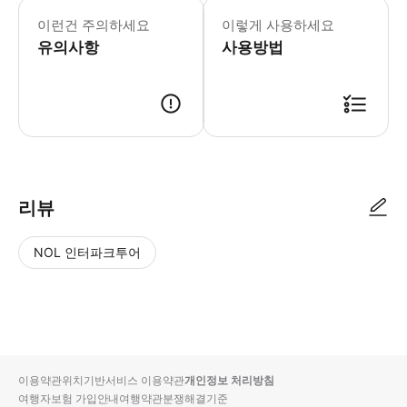
이런건 주의하세요
이렇게 사용하세요
유의사항
사용방법
리뷰
NOL 인터파크투어
NOL
별
사
에서
점
진/
작성
높
동
된
은
영
리뷰
순
상
이용약관
위치기반서비스 이용약관
개인정보 처리방침
입니
여행자보험 가입안내
여행약관
분쟁해결기준
다.