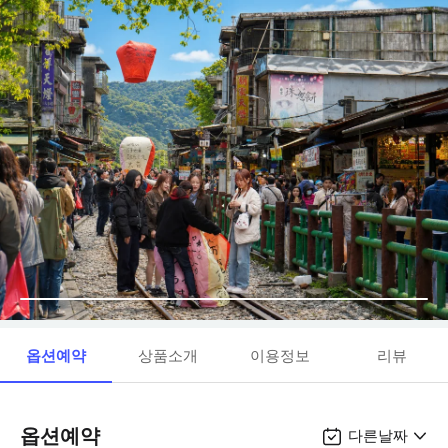
옵션예약
상품소개
이용정보
리뷰
옵션예약
다른날짜