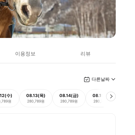
이용정보
리뷰
다른날짜
.12(수)
08.13(목)
08.14(금)
08.15(토)
08.
0,789원
280,789원
280,789원
280,789원
280