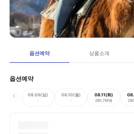
옵션예약
상품소개
옵션예약
08.09(일)
08.10(월)
08.11(화)
08
-
-
280,789원
28