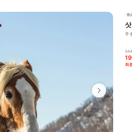
취
삿
244
19
최