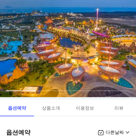
옵션예약
상품소개
이용정보
리뷰
옵션예약
다른날짜