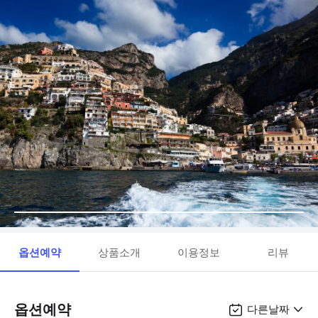
옵션예약
상품소개
이용정보
리뷰
옵션예약
다른날짜